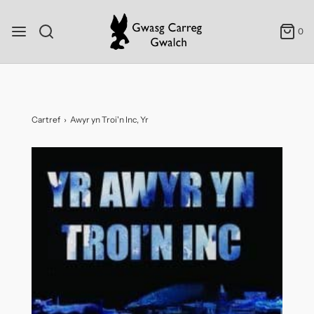
0
Cartref
›
Awyr yn Troi'n Inc, Yr