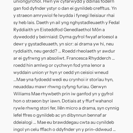
uniongyrchol. Hwn yw cyfarwydd y ddinas fodern
gan fod dyfnder ystyr o dan ei gynildeb crefftus. Yn
y straeon amrywiol fe lwydda i fynegi lleisiaur rhai
sy heb lais. Daeth yn ail yng nghystadleuaeth y Fedal
Ryddiaith yn Eisteddfod Genedlaethol Môn a
dywedodd y beirniaid: Dyma gyfrol fwyaf arloesol a
dewr y gystadleuaeth, yn sicr: ai drama yw hi, neu
ryddiaith, neu gerdd? ... Roedd rheolaeth yr awdur
ar ei gyfrwng yn absoliwt. Francesca Rhydderch ...
roedd hin amlwg or cychwyn fod yma lenor a
wyddain union yr hyn yr oedd yn ceisioi wneud
...Mae yna fydoedd wedi eu crynhoi ir storïau hyn,
neuaddau mawr rhwng cyfyng furiau. Gerwyn
Wiliams Mae rhywbeth prin iw ganfod yn y gyfrol
hon o straeon byr iawn. Dotiais at y ffurf wahanol
rywle rhwng stori fer, llên micro a drama, syn cynnig
lefel ffres o gynildeb ac yn dibynnun bennaf ar
ddeialogi ... Mae eu brawddegau cwta au cynildeb
ingol yn celu fflach o ddyfnder yn y prin-ddweud ...