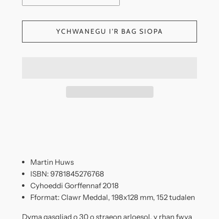
YCHWANEGU I'R BAG SIOPA
Martin Huws
ISBN: 9781845276768
Cyhoeddi Gorffennaf 2018
Fformat: Clawr Meddal, 198x128 mm, 152 tudalen
Dyma gasgliad o 30 o straeon arloesol, y rhan fwya