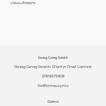
Lleucu Roberts
Gwasg Carreg Gwalch
Gwasg Carreg Gwalch, 12 Iard yr Orsaf, Llanrwst
07816575909
llio@tonnau.cymru
Dolenni