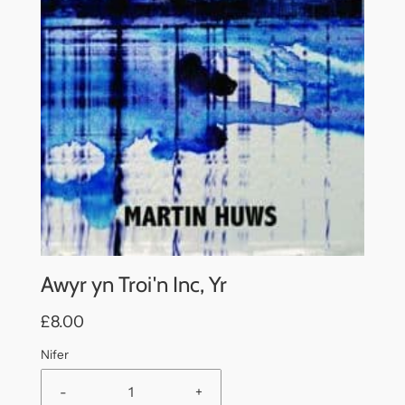
Awyr yn Troi'n Inc, Yr
£8.00
Nifer
-
+