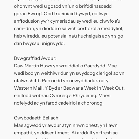
ohonynt wedi'u gosod yn 'un o brifddinasoedd
gorau Ewrop'. Ond trueiniaid bywyd, collwyr,
anffodusion yw'r cymeriadau sy wedi eu clwyfo a'u
cam-drin, yn diodde o salwch corfforol a meddyliol,
heb wireddu eu potensial na'u huchelgais ac yn sigo
dan bwysau unigrwydd.
Bywgraffiad Awdur:
Daw Martin Huws yn wreiddiol o Gaerdydd. Mae
wedi bod yn weithiwr dur, yn swyddog clerigol ac yn
ofalwr shifft. Pan oedd yn newyddiadura ar y
Western Mail, Y Byd ar Bedwar a Week In Week Out,
enillodd wobrau Cymreig a Phrydeinig. Maen
nofelydd ac yn fardd cadeiriol a choronog.
Gwybodaeth Bellach:
Mae agwedd yr awdur atyn nhwn onest, yn llawn
empathi, yn ddisentiment. Ai arddull yn ffresh ac