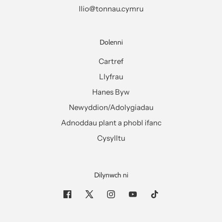
llio@tonnau.cymru
Dolenni
Cartref
Llyfrau
Hanes Byw
Newyddion/Adolygiadau
Adnoddau plant a phobl ifanc
Cysylltu
Dilynwch ni