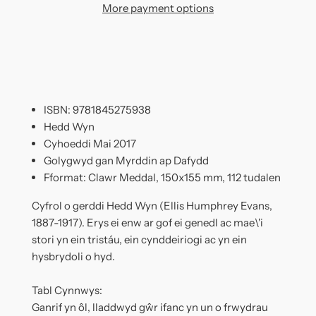
More payment options
ISBN: 9781845275938
Hedd Wyn
Cyhoeddi Mai 2017
Golygwyd gan Myrddin ap Dafydd
Fformat: Clawr Meddal, 150x155 mm, 112 tudalen
Cyfrol o gerddi Hedd Wyn (Ellis Humphrey Evans,
1887-1917). Erys ei enw ar gof ei genedl ac mae\'i
stori yn ein tristáu, ein cynddeiriogi ac yn ein
hysbrydoli o hyd.
Tabl Cynnwys:
Ganrif yn ôl, lladdwyd gŵr ifanc yn un o frwydrau