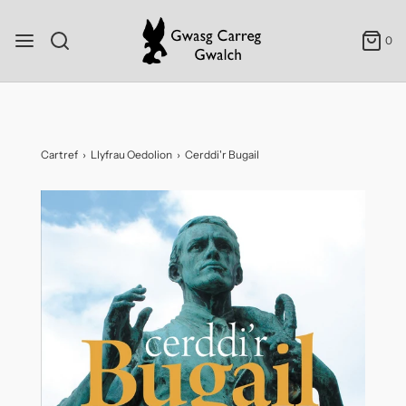
0
Cartref
›
Llyfrau Oedolion
›
Cerddi'r Bugail