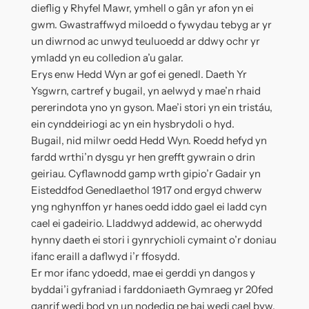
dieflig y Rhyfel Mawr, ymhell o gân yr afon yn ei
gwm. Gwastraffwyd miloedd o fywydau tebyg ar yr
un diwrnod ac unwyd teuluoedd ar ddwy ochr yr
ymladd yn eu colledion a’u galar.
Erys enw Hedd Wyn ar gof ei genedl. Daeth Yr
Ysgwrn, cartref y bugail, yn aelwyd y mae’n rhaid
pererindota yno yn gyson. Mae’i stori yn ein tristáu,
ein cynddeiriogi ac yn ein hysbrydoli o hyd.
Bugail, nid milwr oedd Hedd Wyn. Roedd hefyd yn
fardd wrthi’n dysgu yr hen grefft gywrain o drin
geiriau. Cyflawnodd gamp wrth gipio’r Gadair yn
Eisteddfod Genedlaethol 1917 ond ergyd chwerw
yng nghynffon yr hanes oedd iddo gael ei ladd cyn
cael ei gadeirio. Lladdwyd addewid, ac oherwydd
hynny daeth ei stori i gynrychioli cymaint o’r doniau
ifanc eraill a daflwyd i’r ffosydd.
Er mor ifanc ydoedd, mae ei gerddi yn dangos y
byddai’i gyfraniad i farddoniaeth Gymraeg yr 20fed
ganrif wedi bod yn un nodedig pe bai wedi cael byw.