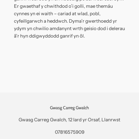
Er gwaethaf y chwithdod o’i golli, mae themáu
cynnes yn ei waith – cariad at wlad, pobl,
cyfeillgarwch a heddwch. Dyma’r gwerthoedd yr
ydym yn chwilio amdanynt wrth geisio dod i delerau
â’r hyn ddigwyddodd ganrif yn ôl.
Gwasg Carreg Gwalch
Gwasg Carreg Gwalch, 12 Iard yr Orsaf, Llanrwst
07816575909