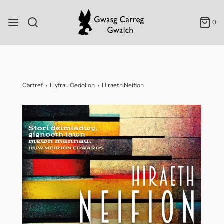
0
Cartref
›
Llyfrau Oedolion
›
Hiraeth Neifion