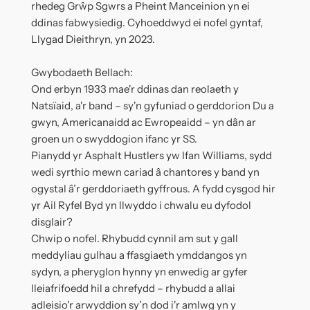
rhedeg Grŵp Sgwrs a Pheint Manceinion yn ei
ddinas fabwysiedig. Cyhoeddwyd ei nofel gyntaf,
Llygad Dieithryn, yn 2023.
Gwybodaeth Bellach:
Ond erbyn 1933 mae'r ddinas dan reolaeth y
Natsïaid, a'r band – sy'n gyfuniad o gerddorion Du a
gwyn, Americanaidd ac Ewropeaidd – yn dân ar
groen un o swyddogion ifanc yr SS.
Pianydd yr Asphalt Hustlers yw Ifan Williams, sydd
wedi syrthio mewn cariad â chantores y band yn
ogystal â’r gerddoriaeth gyffrous. A fydd cysgod hir
yr Ail Ryfel Byd yn llwyddo i chwalu eu dyfodol
disglair?
Chwip o nofel. Rhybudd cynnil am sut y gall
meddyliau gulhau a ffasgiaeth ymddangos yn
sydyn, a pheryglon hynny yn enwedig ar gyfer
lleiafrifoedd hil a chrefydd – rhybudd a allai
adleisio'r arwyddion sy’n dod i'r amlwg yn y