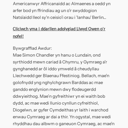
Americanwyr Affricanaidd ac Almaenes a oedd yn
arfer bod yn ffrindiau ag un o'r swyddogion
Natsïaidd lleol sy'n ceisio'i orau i 'lanhau' Berlin...
Cliciwch yma i ddarllen adolygiad Llwyd Owen o'r
nofel!
Bywgraffiad Awdur:
Mae Simon Chandler yn hanu o Lundain, ond
syrthiodd mewn cariad â Chymru, y Gymraeg a'r
gynghanedd ar ôl iddo ymweld â cheudyllau
Llechwedd ger Blaenau Ffestiniog. Bellach, mae'n
golofnydd yng nghylchgrawn Barddas ac mae
ganddo englynion mewn dwy flodeugerdd
ddwyieithog. Mae’n gyfreithiwr yn ei waith bob
dydd, ac mae wedi llunio cynllun cyfreithiol,
Diogelwn, ar gyfer Cymdeithas yr Iaith i warchod
enwau Cymraeg ar dai a thir. Yn ogystal, mae wedi
rhyddhau dau albwm o ganeuon Cymraeg, ac mae'n