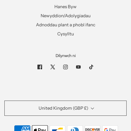
Hanes Byw
Newyddion/Adolygiadau
Adnoddau plant a phobl ifanc
Cysylltu
Dilynwch ni
United Kingdom (GBP £)
Popup
Use this popup to embed a mailing list signup form.
Offer incentives to customers to join and build your