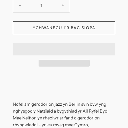
-
+
YCHWANEGU I'R BAG SIOPA
Nofel am gerddorion jazz yn Berlin sy'n byw yng
nghysgod y Natsïaid a bygythiad yr Ail Ryfel Byd.
Mae Neifion yn rheolwr ar fand o gerddorion
rhyngwladol - yn eu mysg mae Cymro,