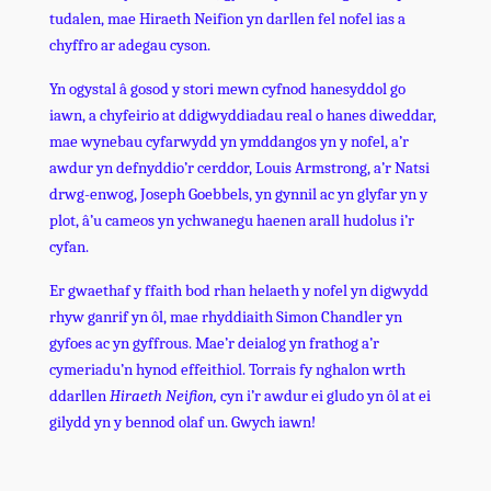
tudalen, mae Hiraeth Neifion yn darllen fel nofel ias a
chyffro ar adegau cyson.
Yn ogystal â gosod y stori mewn cyfnod hanesyddol go
iawn, a chyfeirio at ddigwyddiadau real o hanes diweddar,
mae wynebau cyfarwydd yn ymddangos yn y nofel, a’r
awdur yn defnyddio’r cerddor, Louis Armstrong, a’r Natsi
drwg-enwog, Joseph Goebbels, yn gynnil ac yn glyfar yn y
plot, â’u cameos yn ychwanegu haenen arall hudolus i’r
cyfan.
Er gwaethaf y ffaith bod rhan helaeth y nofel yn digwydd
rhyw ganrif yn ôl, mae rhyddiaith Simon Chandler yn
gyfoes ac yn gyffrous. Mae’r deialog yn frathog a’r
cymeriadu’n hynod effeithiol. Torrais fy nghalon wrth
ddarllen
Hiraeth Neifion,
cyn i’r awdur ei gludo yn ôl at ei
gilydd yn y bennod olaf un. Gwych iawn!