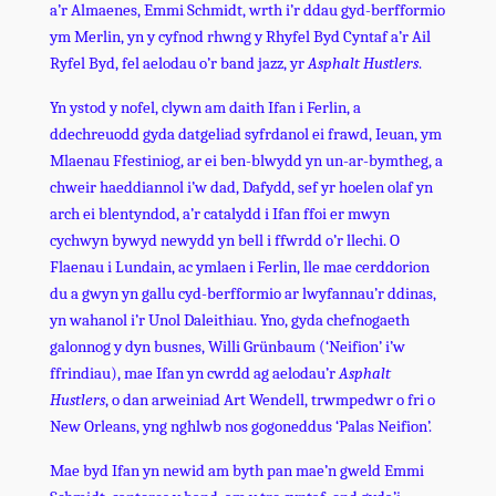
a’r Almaenes, Emmi Schmidt, wrth i’r ddau gyd-berfformio
ym Merlin, yn y cyfnod rhwng y Rhyfel Byd Cyntaf a’r Ail
Ryfel Byd, fel aelodau o’r band jazz, yr
Asphalt Hustlers
.
Yn ystod y nofel, clywn am daith Ifan i Ferlin, a
ddechreuodd gyda datgeliad syfrdanol ei frawd, Ieuan, ym
Mlaenau Ffestiniog, ar ei ben-blwydd yn un-ar-bymtheg, a
chweir haeddiannol i’w dad, Dafydd, sef yr hoelen olaf yn
arch ei blentyndod, a’r catalydd i Ifan ffoi er mwyn
cychwyn bywyd newydd yn bell i ffwrdd o’r llechi. O
Flaenau i Lundain, ac ymlaen i Ferlin, lle mae cerddorion
du a gwyn yn gallu cyd-berfformio ar lwyfannau’r ddinas,
yn wahanol i’r Unol Daleithiau. Yno, gyda chefnogaeth
galonnog y dyn busnes, Willi Grünbaum (‘Neifion’ i’w
ffrindiau), mae Ifan yn cwrdd ag aelodau’r
Asphalt
Hustlers
, o dan arweiniad Art Wendell, trwmpedwr o fri o
New Orleans, yng nghlwb nos gogoneddus ‘Palas Neifion’.
Mae byd Ifan yn newid am byth pan mae’n gweld Emmi