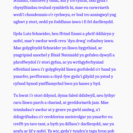
Schmidt, cantores y band, am y tro cyntaf, ond gyda’i
chysylltiadau teuluol cymhleth hi, mae eu carwriaeth
wedi’i chondemnio o’r cychwyn, er bod tro annisgwyl yng
nghwt y stori, oedd yn foddhaus iawn i fi fel darllenydd.
Gyda Lutz Schneider, hen ffrind Emmi a phrif ddihiryn y
nofel, mae’r awdur wedi creu ‘dyn drwg’ cofiadwy iawn.
Mae golygfeydd Schneider yn llawn bygythiad, ac
ymgripiad anochel y Blaid Natsiaidd yn gefnlen dywyll a
phroffwydol i’r stori gyfan, ac yn wrthgyferbyniad
effeithiol iawn i’r golygfeydd llawn gorfoledd o’r band yn
ymarfer, perfformio a chyd-fyw gyda’i gilydd yn ystod y
cyfnod hynod ymfflamychol hwn yn hanes y byd.
Tu hwnt i’r stori ddynol, dyma faled ddidwyll, neu lythyr
caru llawn parch a chariad, at gerddoriaeth jazz. Mae
teimladau’r awdur at y genre yn gwbl amlwg, a’i
ddisgrifiadau o’r cerddorion meistrolgar yn ymarfer eu
crefft yn taro tant, a byth yn diflasu’r darllenydd, nac yn
arafu ar lif y nofel. Yn wir, gyda’r tyndra’n tagu bron pob