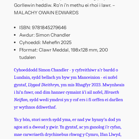
Gorllewin heddiw. Ro’n i'n methu ei rhoi i lawr. –
MALACHY OWAIN EDWARDS
ISBN: 9781845279646
Awdur:
Simon Chandler
Cyhoeddi: Mehefin 2025
Fformat: Clawr Meddal, 198x128 mm, 200
tudalen
Cyhoeddodd Simon Chandler - y cyfreithiwr a’r bardd o
Lundain, sydd bellach yn byw ym Manceinion - ei nofel
gyntaf,
Llygad Dieithryn,
ym mis Rhagfyr 2023. Mwynheais
i hi’n fawr, ond dim hanner cymaint â’i ail nofel,
Hiraeth
Neifion,
sydd wedi ymdroi yn y cof ers i fi orffen ei darllen
yr wythnos ddiwethaf.
Yn y bôn, stori serch sydd yma, er nad yw hynny’n dod yn
agos ati a dweud y gwir. Yn gyntaf, ac yn ganolog i’r cyfan,
mae carwriaeth drychinebus rhwng y Cymro, Ifan Llwyd,