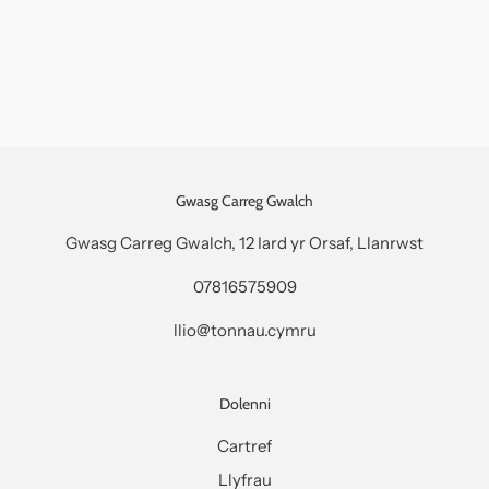
Gwasg Carreg Gwalch
Gwasg Carreg Gwalch, 12 Iard yr Orsaf, Llanrwst
07816575909
llio@tonnau.cymru
Dolenni
Cartref
Llyfrau