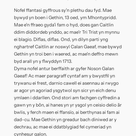
Nofel ffantasi gyffrous sy'n plethu dau fyd. Mae
bywyd yn boen i Gethin, 13 oed, ym Mhontypridd.
Mae e'n ffraeo gyda'i fam o hyd, does gan Caitlin
ddim diddordeb ynddo, ac mae'r Tri Trist yn mynnu
ei blagio. Diflas, diflas. Ond, yn dilyn parti yng
nghartref Caitlin ar noswyl Calan Gaeaf, mae bywyd
Gethin yn troi ben i waered, ac mae'n deffro mewn
byd arall yn y flwyddyn 1713.
Dyma nofel antur berffaith ar gyfer Noson Galan
Gaeaf! Ac maer paragraff cyntaf am y bwystfil yn
trywanu ei frest, darnio cawell ei asennau ai rwygo
ar agor yn agoriad ysgytwol syn sicr yn eich denu
ymlaen i ddarllen. Ond stori am fachgen cyffredin a
gawn yn y bôn, ai hanes yn yr ysgol yn ceisio delio âr
bwlis, y ferch maen ei ffansïo, ai berthynas ai fam ai
dad-cu. Mae Gethin yn greadur bach diniwed ar y
dechrau, ac mae ei ddatblygiad fel cymeriad yn
cynhesur galon.