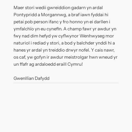
Maer stori wedii gwreiddion gadarn yn ardal
Pontypridd a Morgannwg, a braf iawn fyddai hi
petai pob person ifanc y fro honno yn ei darllen i
ymfalchïo yn eu cynefin. A champ fawr yr awdur yn
fwy nad dim hefyd yw cyflwynor Wenhwyseg mor
naturiol i rediad y stori, a bod y balchder ynddi hi a
hanes yr ardal yn treiddio drwyr nofel. Y cais nawr,
os caf, yw gofyn ir awdur meistrolgar hwn wneud yr
un ffafr ag ardaloedd eraill Cymru!
Gwenllïan Dafydd