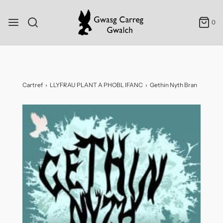
0
Cartref
›
LLYFRAU PLANT A PHOBL IFANC
›
Gethin Nyth Bran