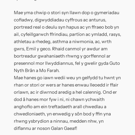
Mae yma chwip o stori syn llawn dop o gymeriadau
cofiadwy, digwyddiadau cyffrous ac anturus,
portread real o deulu syn hapus ac yn ffraeo bob yn
ail, cyfeillgarwch ffrindiau, partïon ac ymladd, rasys,
athletau a rhedeg, asthma a niwmonia, ac, wrth
gwrs, Emil y geco. Rhaid canmol yr awdur am
bortreadur gwahaniaeth rhwng y gorffennol ar
presennol mor llwyddiannus, fel y gwelir gyda Guto
Nyth Brân a Mo Farah.
Mae hanes go iawn wedii weu yn gelfydd tu hwnt yn
rhan or stori or wers ar hanes enwau lleoedd ir ffair
orlawn, ac ir diwrnod aredig a hel calennig. Ond er
dod â hanes mor fyw i ni, ni chawn ychwaith
anghofio am ein treftadaeth arall chwedlau a
chwedloniaeth, yn enwedig y sôn bod y ffin yna
rhwng ysbrydion a ninnau, medden nhw, yn
diflannu ar noson Galan Gaeaf!