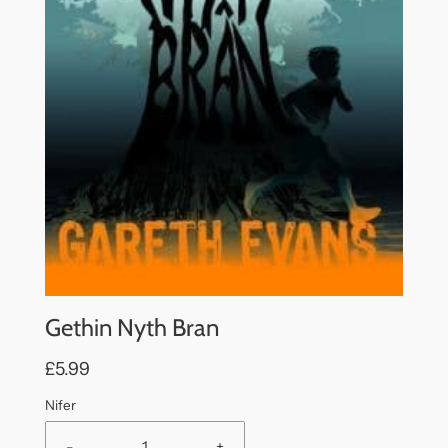
Gethin Nyth Bran
£5.99
Nifer
-
+