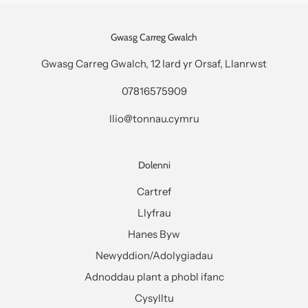
Gwasg Carreg Gwalch
Gwasg Carreg Gwalch, 12 Iard yr Orsaf, Llanrwst
07816575909
llio@tonnau.cymru
Dolenni
Cartref
Llyfrau
Hanes Byw
Newyddion/Adolygiadau
Adnoddau plant a phobl ifanc
Cysylltu