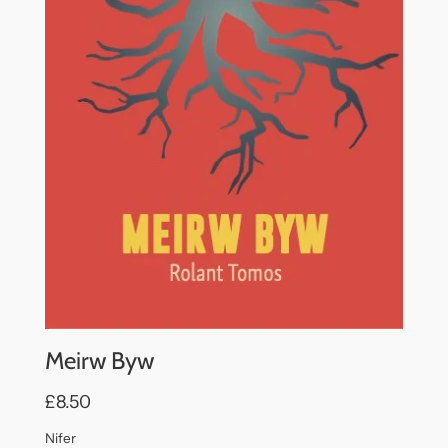
Meirw Byw
£8.50
Nifer