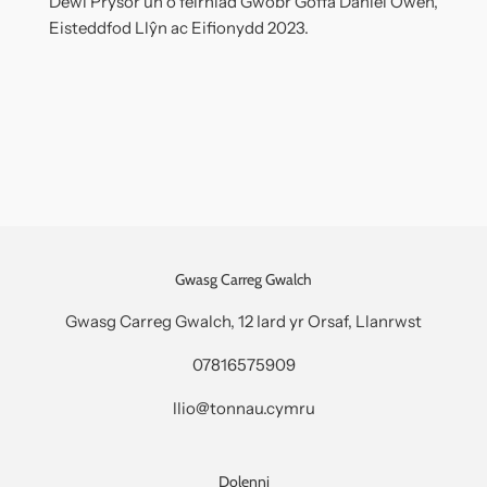
Dewi Prysor un o feirniad Gwobr Goffa Daniel Owen,
Eisteddfod Llŷn ac Eifionydd 2023.
Gwasg Carreg Gwalch
Gwasg Carreg Gwalch, 12 Iard yr Orsaf, Llanrwst
07816575909
llio@tonnau.cymru
Dolenni