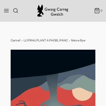
0
Cartref
›
LLYFRAU PLANT A PHOBL IFANC
›
Meirw Byw