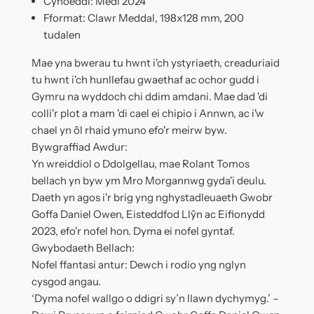
Cyhoeddi: Medi 2024
Fformat: Clawr Meddal, 198x128 mm, 200
tudalen
Mae yna bwerau tu hwnt i'ch ystyriaeth, creaduriaid
tu hwnt i'ch hunllefau gwaethaf ac ochor gudd i
Gymru na wyddoch chi ddim amdani. Mae dad 'di
colli'r plot a mam 'di cael ei chipio i Annwn, ac i'w
chael yn ôl rhaid ymuno efo'r meirw byw.
Bywgraffiad Awdur:
Yn wreiddiol o Ddolgellau, mae Rolant Tomos
bellach yn byw ym Mro Morgannwg gyda'i deulu.
Daeth yn agos i'r brig yng nghystadleuaeth Gwobr
Goffa Daniel Owen, Eisteddfod Llŷn ac Eifionydd
2023, efo'r nofel hon. Dyma ei nofel gyntaf.
Gwybodaeth Bellach:
Nofel ffantasi antur: Dewch i rodio yng nglyn
cysgod angau.
‘Dyma nofel wallgo o ddigri sy’n llawn dychymyg.’ –