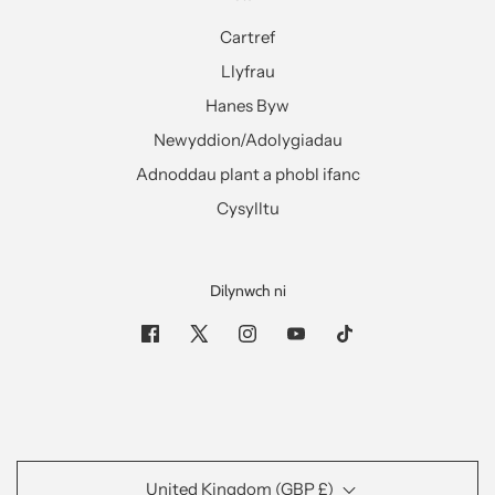
Cartref
Llyfrau
Hanes Byw
Newyddion/Adolygiadau
Adnoddau plant a phobl ifanc
Cysylltu
Dilynwch ni
United Kingdom (GBP £)