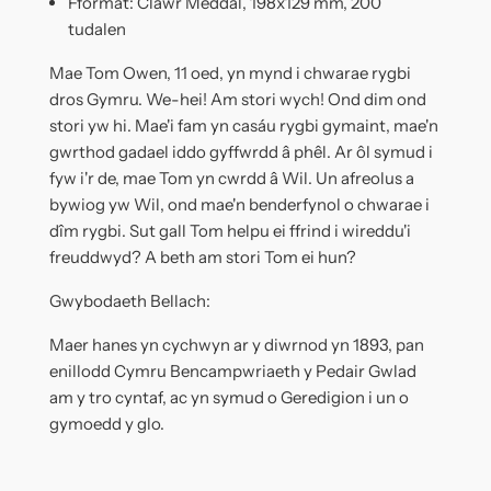
Fformat: Clawr Meddal, 198x129 mm, 200
tudalen
Mae Tom Owen, 11 oed, yn mynd i chwarae rygbi
dros Gymru. We-hei! Am stori wych! Ond dim ond
stori yw hi. Mae'i fam yn casáu rygbi gymaint, mae'n
gwrthod gadael iddo gyffwrdd â phêl. Ar ôl symud i
fyw i'r de, mae Tom yn cwrdd â Wil. Un afreolus a
bywiog yw Wil, ond mae'n benderfynol o chwarae i
dîm rygbi. Sut gall Tom helpu ei ffrind i wireddu'i
freuddwyd? A beth am stori Tom ei hun?
Gwybodaeth Bellach:
Maer hanes yn cychwyn ar y diwrnod yn 1893, pan
enillodd Cymru Bencampwriaeth y Pedair Gwlad
am y tro cyntaf, ac yn symud o Geredigion i un o
gymoedd y glo.