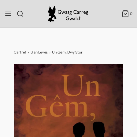
0
Cartref
›
Siân Lewis
›
Un Gêm, Dwy Stori