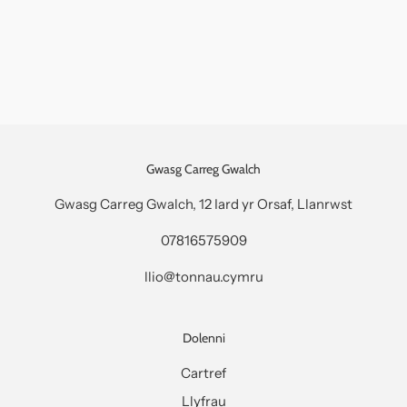
Gwasg Carreg Gwalch
Gwasg Carreg Gwalch, 12 Iard yr Orsaf, Llanrwst
07816575909
llio@tonnau.cymru
Dolenni
Cartref
Llyfrau