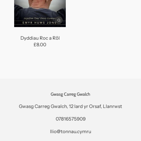
Dyddiau Roc a Rôl
£8.00
Gwasg Carreg Gwalch
Gwasg Carreg Gwalch, 12 Iard yr Orsaf, Llanrwst
07816575909
llio@tonnau.cymru